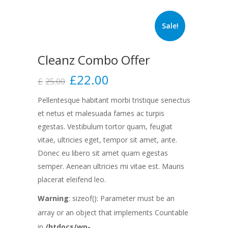
Sale!
Cleanz Combo Offer
£
22.00
£
25.00
Pellentesque habitant morbi tristique senectus
et netus et malesuada fames ac turpis
egestas. Vestibulum tortor quam, feugiat
vitae, ultricies eget, tempor sit amet, ante.
Donec eu libero sit amet quam egestas
semper. Aenean ultricies mi vitae est. Mauris
placerat eleifend leo.
Warning
: sizeof(): Parameter must be an
array or an object that implements Countable
in
/htdocs/wp-