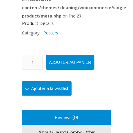
content/themes/cleaning/woocommerce/single-
product/meta.php
on line
27
Product Details
Category:
Posters
Quantité
AJOUTER AU PANIER
Ajouter à la wishlist
Reviews (0)
About Cleanz Combo Offer